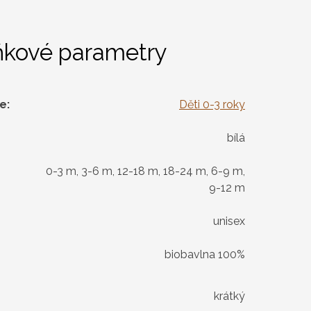
ňkové parametry
ie
:
Děti 0-3 roky
bílá
0-3 m, 3-6 m, 12-18 m, 18-24 m, 6-9 m,
9-12 m
unisex
biobavlna 100%
krátký