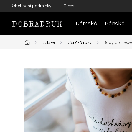
Přejít
Obchodní podmínky
O nás
na
obsah
Dámské
Pánské
Dětské
Děti 0-3 roky
Body pro rebel
Domů