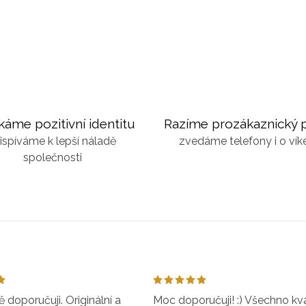
káme pozitivní identitu
Razíme prozákaznický p
ispíváme k lepší náladě
zvedáme telefony i o ví
společnosti
doporučuji. Originální a
Moc doporučuji! :) Všechno kval