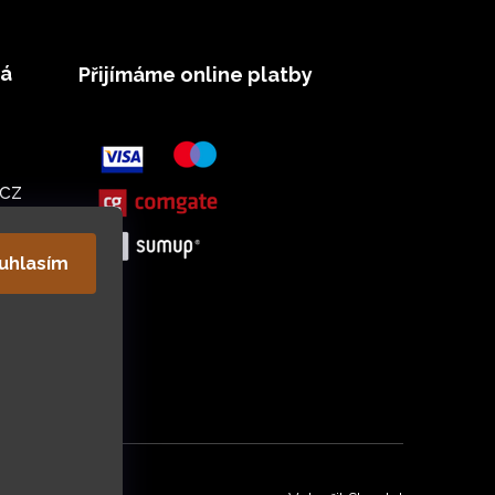
vá
Přijímáme online platby
cz
uhlasím