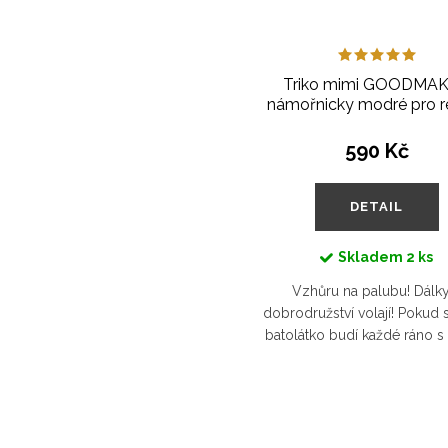
Triko mimi GOODMA
námořnicky modré pro r
590 Kč
DETAIL
Skladem
2 ks
Vzhůru na palubu! Dálky
dobrodružství volají! Pokud 
batolátko budí každé ráno s
pocitem, máme pro něj tri
námořnicky modré barvě, aby 
jeho...