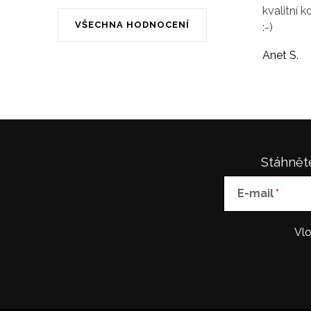
kvalitní k
VŠECHNA HODNOCENÍ
:-)
Anet S.
Stáhněte
E-mail
Vlo