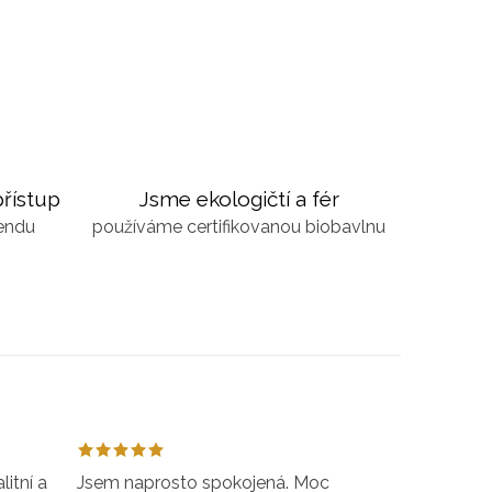
řístup
Jsme ekologičtí a fér
kendu
používáme certifikovanou biobavlnu
itní a
Jsem naprosto spokojená. Moc