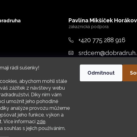
bradruha
Pavlína Mikšíček Horáko
+420 775 288 916
srdcem
@
dobradruh.
ujeme
mají rádi sušenky!
Odmítnout
So
cookies, abychom mohli stále
váš zážitek z návštevy webu
adradružství. Díky nim vám
i umožnit jeho pohodlné
HIV
a díky analýze provozu můžeme
epšovat jeho funkce, výkon a
t. Více informací
zde
.
 souhlas s jejich používáním.