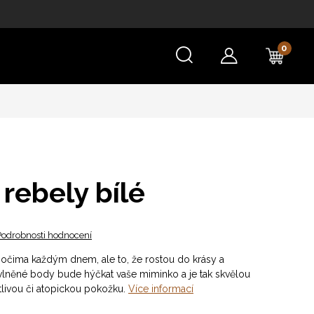
NÁKU
KOŠÍ
rebely bílé
Podrobnosti hodnocení
 očima každým dnem, ale to, že rostou do krásy a
vlněné body bude hýčkat vaše miminko a je tak skvělou
citlivou či atopickou pokožku.
Více informací