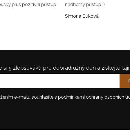
ousky plus pozitivní přístup
nádherný přístup :)
Simona Buková
 si 5 zlepšováků pro dobradružný den a získejte taj
žením e-mailu souhlasíte s
podmínkami ochrany osobních úd