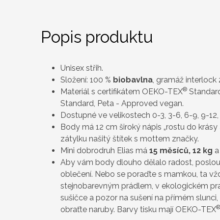
Popis produktu
Unisex střih.
Složení: 100 %
biobavlna
, gramáž interlock
®
Materiál s certifikátem OEKO-TEX
Standard
Standard, Peta - Approved vegan.
Dostupné ve velikostech 0-3, 3-6, 6-9, 9-12,
Body má 12 cm široký nápis „rostu do krásy a
zátylku našitý štítek s mottem značky.
Mini dobrodruh Elias má
15 měsíců, 12 kg
a
Aby vám body dlouho dělalo radost, poslou
oblečení. Nebo se poraďte s mamkou, ta vždy
stejnobarevným prádlem, v ekologickém pra
sušičce a pozor na sušení na přímém slunci, 
obraťte naruby. Barvy tisku mají OEKO-TEX