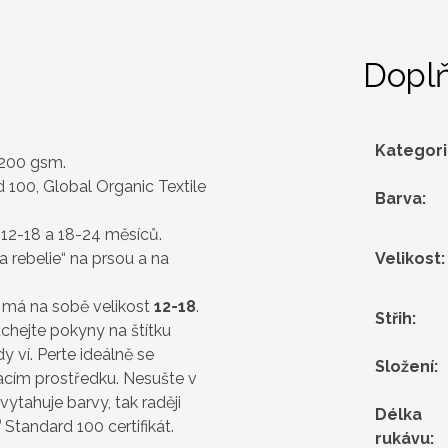
Dopl
Kategor
 200 gsm.
 100, Global Organic Textile
Barva
:
 12-18 a 18-24 měsíců.
 rebelie“ na prsou a na
Velikost
:
 má na sobě velikost
12-18
.
Střih
:
chejte pokyny na štítku
 ví. Perte ideálně se
Složení
:
cím prostředku. Nesušte v
vytahuje barvy, tak raději
Délka
®
Standard 100 certifikát.
rukávu
: