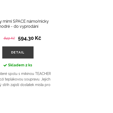
y mimi SPACE námořnicky
odré - do vyprodání
594,30 Kč
849 Kč
DETAIL
Skladem
2 ks
 které spolu s mikinou TEACHER
oží teplákovou soupravu. Jejich
střih zajistí dostatek místa pro
 po případném odplenkování je
v pase stáhnete...