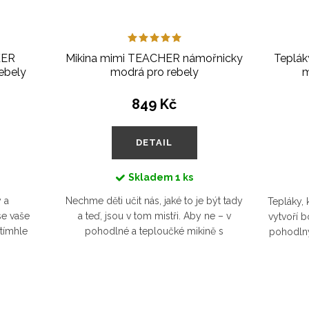
KER
Mikina mimi TEACHER námořnicky
Teplák
ebely
modrá pro rebely
m
849 Kč
DETAIL
Skladem
1 ks
 a
Nechme děti učit nás, jaké to je být tady
Tepláky,
se vaše
a teď, jsou v tom mistři. Aby ne – v
vytvoří b
 tímhle
pohodlné a teploučké mikině s
pohodlný 
čko v
rozepínáním na rameni je nic
plenku a
ladilo k
neomezuje a mohou být pravým...