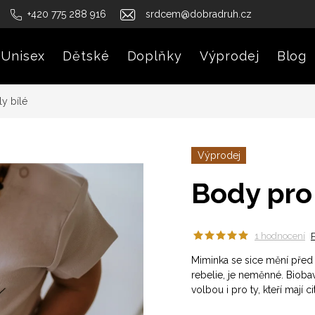
+420 775 288 916
srdcem@dobradruh.cz
Unisex
Dětské
Doplňky
Výprodej
Blog
y bílé
Výprodej
Body pro 
1 hodnocení
Miminka se sice mění před
rebelie, je neměnné. Bioba
volbou i pro ty, kteří mají 