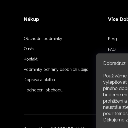
Z
á
Nákup
Více Do
p
a
Obchodní podmínky
Blog
t
O nás
FAQ
í
Kontakt
Spoluprac
Dobradruzi 
Podmínky ochrany osobních údajů
Reference
Používáme 
Doprava a platba
O nás
vylepšovat 
plného dobr
Hodnocení obchodu
budeme moc
ARC
prohlížení 
neustále zl
použitelnos
Děkujeme za