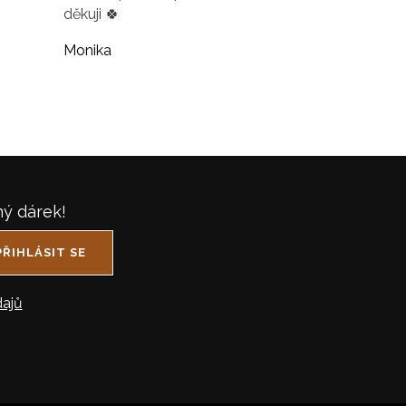
děkuji 🍀
Monika
ný dárek!
PŘIHLÁSIT SE
ajů