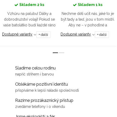
Skladem
2 ks
Skladem
1 ks
Vzhůru na palubu! Dálky a
Nechme děti učit nás, jaké to je
dobrodružství volají! Pokud se
být tady a teď, jsou v tom mistři.
vaše batolátko budí každé ráno
Aby ne – v pohodlné a
s tímhle pocitem, máme pro něj
teploučké mikině s rozepínáním
Dostupné varianty
Dostupné varianty
+ další
+ další
tričko v námořnicky modré
na rameni je nic neomezuje a
barvě, aby ladilo k jeho...
mohou být pravým...
Sladíme celou rodinu
napříč střihem i barvou
Oblékáme pozitivní identitu
přispíváme k lepší náladě společnosti
Razíme prozákaznický přístup
zvedáme telefony i o víkendu
Jsme ekologičtí a fér