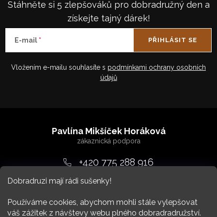
Stáhněte si 5 zlepšováků pro dobradružný den a
získejte tajný dárek!
E-mail
PŘIHLÁSIT SE
Vložením e-mailu souhlasíte s
podmínkami ochrany osobních
údajů
Z
á
Pavlína Mikšíček Horáková
p
a
+420 775 288 916
t
Dobradruzi mají rádi sušenky!
srdcem
@
dobradruh.cz
í
Používáme cookies, abychom mohli stále vylepšovat
váš zážitek z návštevy webu plného dobradradružství.