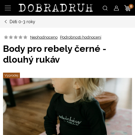
Přejít
N
na
obsah
Děti 0-3 roky
K
Neohodnoceno
Podrobnosti hodnocení
Body pro rebely černé -
dlouhý rukáv
Výprodej