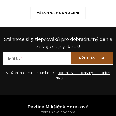
VŠECHNA HODNOCENÍ
Stáhněte si 5 zlepšováků pro dobradružný den a
získejte tajný dárek!
E-mail
PŘIHLÁSIT SE
Vložením e-mailu souhlasíte s
podmínkami ochrany osobních
údajů
Z
á
Pavlína Mikšíček Horáková
p