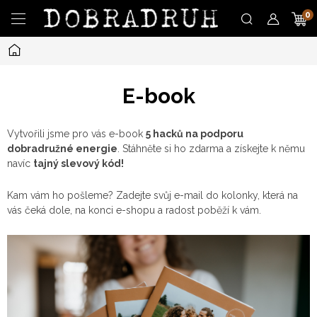
Přejít
N
na
obsah
Domů
K
E-book
Vytvořili jsme pro vás e-book
5 hacků na podporu
dobradružné energie
. Stáhněte si ho zdarma a získejte k němu
navíc
tajný slevový kód!
Kam vám ho pošleme? Zadejte svůj e-mail do kolonky, která na
vás čeká dole, na konci e-shopu a radost poběží k vám.