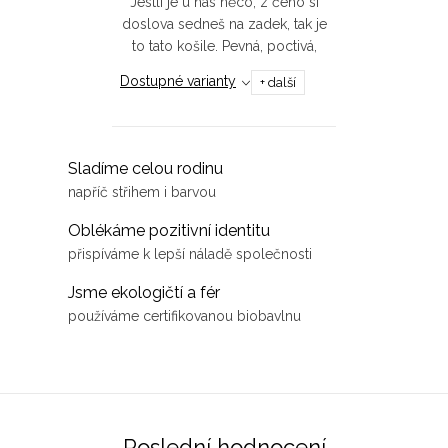
Jestli je u nás něco, z čeho si
doslova sedneš na zadek, tak je
to tato košile. Pevná, poctivá,
skvělá do streetu i na večeři s
Dostupné varianty
+ další
láskou a vymakaná do detailu je
jen pár...
O
Sladíme celou rodinu
v
napříč střihem i barvou
l
Oblékáme pozitivní identitu
á
přispíváme k lepší náladě společnosti
d
Jsme ekologičtí a fér
a
používáme certifikovanou biobavlnu
c
í
p
r
v
Poslední hodnocení