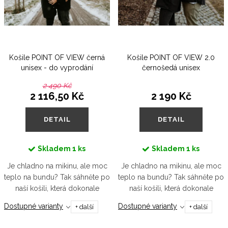
r
s
o
p
d
r
u
Košile POINT OF VIEW černá
Košile POINT OF VIEW 2.0
o
k
unisex - do vyprodání
černošedá unisex
d
t
2 490 Kč
u
2 116,50 Kč
2 190 Kč
ů
k
DETAIL
DETAIL
t
ů
Skladem
1 ks
Skladem
1 ks
Je chladno na mikinu, ale moc
Je chladno na mikinu, ale moc
teplo na bundu? Tak sáhněte po
teplo na bundu? Tak sáhněte po
naší košili, která dokonale
naší košili, která dokonale
změní váš POINT OF VIEW.
změní váš POINT OF VIEW.
Dostupné varianty
Dostupné varianty
+ další
+ další
Praktický střih kombinovaný s
Praktický střih kombinovaný s
nadčasovou černou je přesně
nadčasovou černošedou je