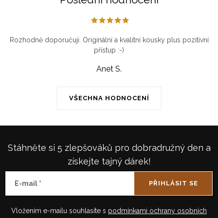
k
y
v
ý
Rozhodně doporučuji. Originální a kvalitní kousky plus pozitivní
přístup :-)
p
i
Anet S.
s
u
VŠECHNA HODNOCENÍ
Stáhněte si 5 zlepšováků pro dobradružný den a
získejte tajný dárek!
E-mail
PŘIHLÁSIT SE
Vložením e-mailu souhlasíte s
podmínkami ochrany osobních