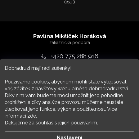
údajů
Z
á
Pavlína Mikšíček Horáková
p
a
+420 775 288 916
t
Dobradruzi mají rádi sušenky!
srdcem
@
dobradruh.cz
í
Používáme cookies, abychom mohli stále vylepšovat
váš zážitek z návštevy webu plného dobradradružství.
Díky nim vám budeme moci umožnit jeho pohodlné
prohlížení a díky analýze provozu můžeme neustále
zlepšovat jeho funkce, výkon a použitelnost. Více
Nákup
informací
zde
.
Děkujeme za souhlas s jejich používáním.
Více Dobradruha
Nastavení