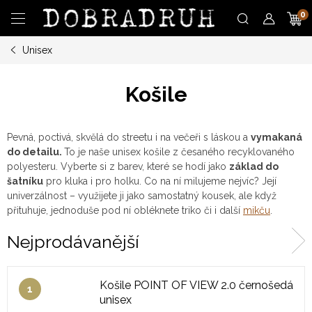
Přejít
N
na
obsah
Unisex
K
Košile
Pevná, poctivá, skvělá do streetu i na večeři s láskou a
vymakaná
do detailu.
To je naše unisex košile z česaného recyklovaného
polyesteru. Vyberte si z barev, které se hodí jako
základ do
šatníku
pro kluka i pro holku. Co na ní milujeme nejvíc? Její
univerzálnost – využijete ji jako samostatný kousek, ale když
přituhuje, jednoduše pod ní obléknete triko či i další
mikču
.
Nejprodávanější
Košile POINT OF VIEW 2.0 černošedá
unisex