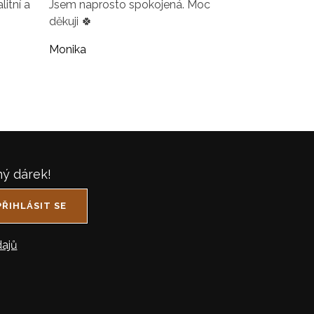
itní a
Jsem naprosto spokojená. Moc
děkuji 🍀
Monika
ný dárek!
PŘIHLÁSIT SE
ajů