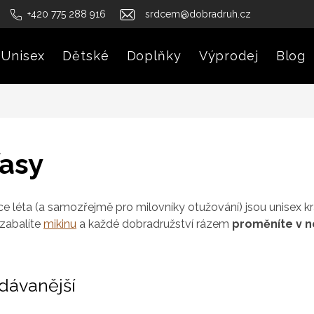
+420 775 288 916
srdcem@dobradruh.cz
Unisex
Dětské
Doplňky
Výprodej
Blog
ťasy
ce léta (a samozřejmě pro milovníky otužování) jsou unisex k
zabalíte
mikinu
a každé dobradružství rázem
proměníte v n
dávanější