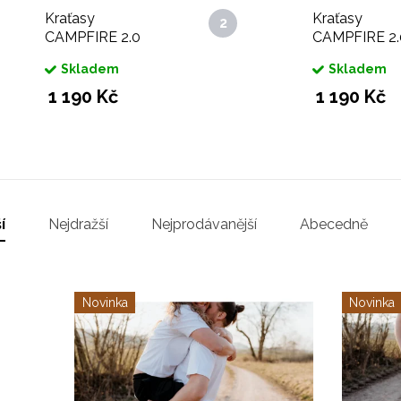
Kraťasy
Kraťasy
CAMPFIRE 2.0
CAMPFIRE 2.
tyrkysové
černé
Skladem
Skladem
1 190 Kč
1 190 Kč
í
Nejdražší
Nejprodávanější
Abecedně
Novinka
Novinka