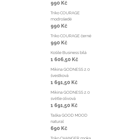
990 Kč
Triko COURAGE
modrošedé
990 Kč
Triko COURAGE černé
990 Kč
Košile Business bílá
1 606,50 Kč
Mikina GODNESS 2.0
švestková
1 691,50 Kč
Mikina GODNESS 2.0
světle olivová
1 691,50 Kč
Taška GOOD MOOD
natural
690 Kč
Triko CHANGER moka