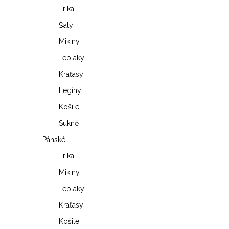
í
Trika
s
p
Šaty
p
r
Mikiny
r
o
Tepláky
o
Kraťasy
d
Legíny
d
u
Košile
u
k
Sukně
k
t
Pánské
t
Trika
ů
Mikiny
ů
Tepláky
Kraťasy
Košile