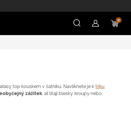
NÁKU
KOŠÍ
raťasy top kouskem v šatníku. Navlíknete je k
triku
,
eobyčejný zážitek
, ať lítají blesky, kroupy nebo