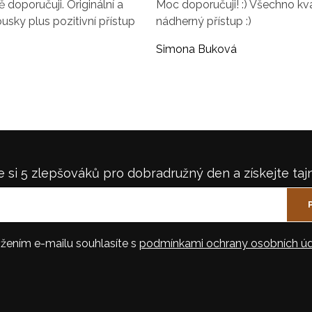
doporučuji. Originální a
Moc doporučuji! :) Všechno kval
ousky plus pozitivní přístup
nádherný přístup :)
Simona Buková
 si 5 zlepšováků pro dobradružný den a získejte taj
žením e-mailu souhlasíte s
podmínkami ochrany osobních úd