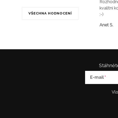
Rozhodně 
kvalitní k
VŠECHNA HODNOCENÍ
:-)
Anet S.
Stáhněte
E-mail
Vlo