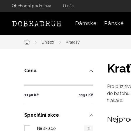
Přejít
Obchodní podmínky
O nás
na
obsah
Dámské
Pánské
Unisex
Kraťasy
Domů
P
Kra
Cena
o
s
Pro
přízniv
do batohu 
1190
Kč
1191
Kč
t
trakaře.
r
Speciální akce
Nejpro
a
Na skladě
2