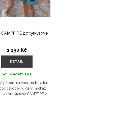
y CAMPFIRE 2.0 tyrkysové
1 190 Kč
DETAIL
Skladem
1 ks
á připomíná vodu, nebe a ten
 pocit svobody, který přichází,
te venku. Kraťasy CAMPFIRE v
dstínu jsou jako stvořené pro
dny u řeky, koupání v...