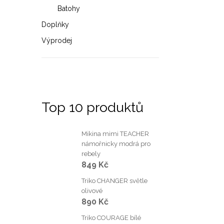
Batohy
v
Doplňky
ý
Výprodej
p
i
s
u
Top 10 produktů
Mikina mimi TEACHER
námořnicky modrá pro
rebely
849 Kč
Triko CHANGER světle
olivové
890 Kč
Triko COURAGE bílé