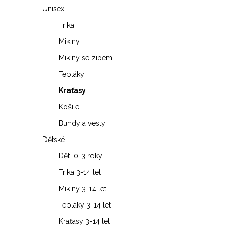
Unisex
Trika
O
Mikiny
v
Mikiny se zipem
l
Tepláky
á
Kraťasy
d
Košile
a
Bundy a vesty
c
Dětské
í
Děti 0-3 roky
p
Trika 3-14 let
r
Mikiny 3-14 let
v
Tepláky 3-14 let
k
Kraťasy 3-14 let
y