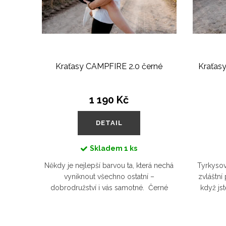
Kraťasy CAMPFIRE 2.0 černé
Kraťas
1 190 Kč
DETAIL
Skladem
1 ks
Někdy je nejlepší barvou ta, která nechá
Tyrkysov
vyniknout všechno ostatní –
zvláštní
dobrodružství i vás samotné. Černé
když js
kraťasy CAMPFIRE jsou spolehlivý parťák
tomhle o
na letní toulky, večery u...