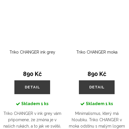
Triko CHANGER ink grey
Triko CHANGER moka
890 Kč
890 Kč
DETAIL
DETAIL
Skladem
1 ks
Skladem
1 ks
Triko CHANGER v ink grey vám
Minimalismus, který má
připomene, že změna je v
hloubku. Triko CHANGER v
našich rukách, a to jak ve světě,
moka odstínu s malým logem