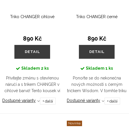
Triko CHANGER cihlové
Triko CHANGER černé
890 Kč
890 Kč
DETAIL
DETAIL
Skladem
2 ks
Skladem
1 ks
Přivítejte změnu s otevřenou
Ponořte se do nekonečna
náručí a s trikem CHANGER v
nových možností s černým
cihlové barvě! Tento kousek ví
tričkem Wisdom. V tomhle triku
stejně jako vy, že každá
se totiž budete cítit
Dostupné varianty
Dostupné varianty
+ další
+ další
transformace začíná od srdce.
nezastavitelně. Unisex střih
Vyrobeno z udržitelné bio
perfektní pro všechny
bavlny,...
dobrodružství, která vás...
Novinka