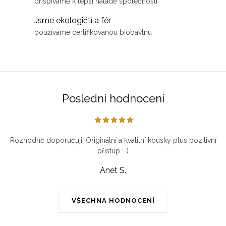
k
přispíváme k lepší náladě společnosti
r
o
Jsme ekologičtí a fér
v
v
používáme certifikovanou biobavlnu
k
á
y
n
v
í
ý
p
Poslední hodnocení
i
s
u
Rozhodně doporučuji. Originální a kvalitní kousky plus pozitivní
přístup :-)
Anet S.
VŠECHNA HODNOCENÍ