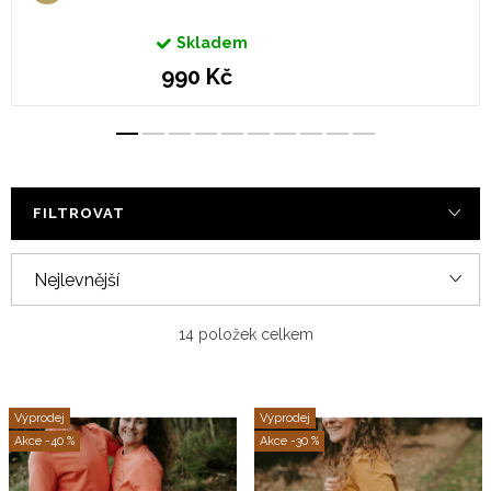
Skladem
990 Kč
FILTROVAT
Ř
Nejlevnější
a
Nejdražší
z
14
položek celkem
e
Nejprodávanější
V
n
Výprodej
Výprodej
ý
Abecedně
í
-40 %
-30 %
p
p