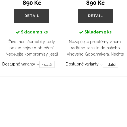
890 Kč
890 Kč
DETAIL
DETAIL
Skladem
1 ks
Skladem
2 ks
Život není černobílý, tedy
Nezapíjejte problémy vínem,
pokud nejde o oblečení.
radši se zahalte do našeho
Nedělejte kompromisy, jestli
vínového Goodmakera. Nechte
styl, kvalita nebo pohodlí.
se chvíli unášet vůní hroznů
Dostupné varianty
Dostupné varianty
+ další
+ další
Obleč si to nejměkčí tričko z
čerstvě po dešti, jděte se toulat
biobavlny. Unisexový střih vám...
vinicemi (nebo městských
parkem...