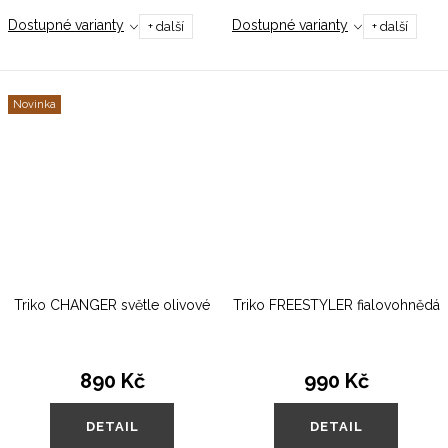
tak v našich šatnících!
na srdci je tichý, ale
Dostupné varianty
Dostupné varianty
+ další
+ další
Univerzální střih a nadčasový
sebevědomý kousek pro
inkoustový odstín ti budou
všechny, kdo stojí pevně ve své
skvělým...
energii. Hřejivá barva,...
Novinka
Triko CHANGER světle olivové
Triko FREESTYLER fialovohnědá
890 Kč
990 Kč
DETAIL
DETAIL