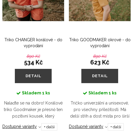
i
r
s
o
p
d
r
u
Triko CHANGER korálové - do
Triko GOODMAKER okrové - do
o
k
vyprodání
vyprodání
d
t
890 Kč
890 Kč
u
534 Kč
623 Kč
ů
k
DETAIL
DETAIL
t
ů
Skladem
1 ks
Skladem
1 ks
Nalaďte se na dobro! Korálové
Tričko univerzální a unisexové,
triko Goodmaker je přesně ten
pro všechny příležitosti. Má
pozitivní kousek, který
delší střih a dost místa pro širší
vytáhnete v pondělí ráno, když
ramena, větší prsa či pro
Dostupné varianty
Dostupné varianty
+ další
+ další
se vám nic nechce. A než
cokoliv, co potřebujete schovat.