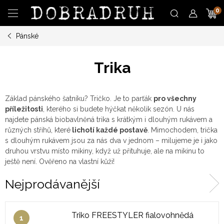
Přejít
N
na
obsah
Pánské
K
Trika
Základ pánského šatníku? Tričko.
Je to parťák
pro všechny
příležitosti
, kterého si budete hýčkat několik sezón. U nás
najdete pánská biobavlněná trika s krátkým i dlouhým rukávem a
různých střihů, které
lichotí každé postavě
. Mimochodem, trička
s dlouhým rukávem jsou za nás dva v jednom – milujeme je i jako
druhou vrstvu místo mikiny, když už přituhuje, ale na mikinu to
ještě není. Ověřeno na vlastní kůži!
Nejprodávanější
Triko FREESTYLER fialovohnědá