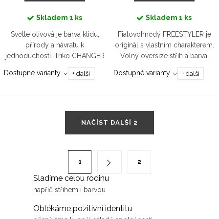
Skladem
1 ks
Skladem
1 ks
Světle olivová je barva klidu,
Fialovohnědý FREESTYLER je
přírody a návratu k
originál s vlastním charakterem.
jednoduchosti. Triko CHANGER
Volný oversize střih a barva,
v tomto odstínu je jako tichá
která má hloubku, ti dodají
Dostupné varianty
Dostupné varianty
+ další
+ další
procházka lesem – nenápadné,
sebejistotu i pohodlí. Unisex
ale hluboce přítomné.
triko, co mluví za tebe, i...
Nepotřebuje nic...
O
NAČÍST DALŠÍ 2
v
l
á
S
1
2
d
t
Sladíme celou rodinu
a
r
napříč střihem i barvou
c
á
í
n
Oblékáme pozitivní identitu
p