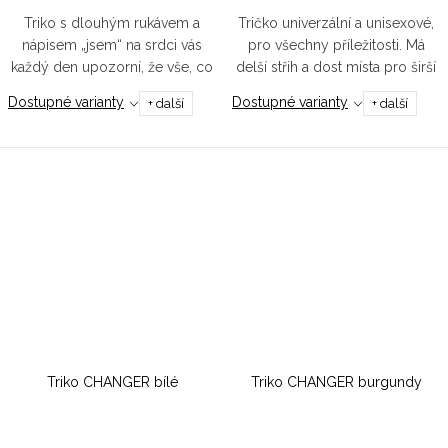
Triko s dlouhým rukávem a
Tričko univerzální a unisexové,
nápisem „jsem“ na srdci vás
pro všechny příležitosti. Má
každý den upozorní, že vše, co
delší střih a dost místa pro širší
potřebujete, najdete uvnitř.
ramena, větší prsa či pro
Dostupné varianty
Dostupné varianty
+ další
+ další
Tento kousek je vyroben z bio
cokoliv, co potřebujete schovat.
bavlny, která vás zahalí do...
Střední gramáž...
Triko CHANGER bílé
Triko CHANGER burgundy