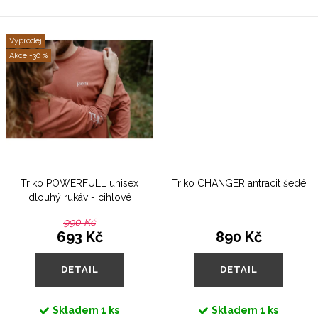
dopijete čaj, budete se na svět
Střední gramáž...
znova...
Výprodej
-30 %
Triko POWERFULL unisex
Triko CHANGER antracit šedé
dlouhý rukáv - cihlové
990 Kč
693 Kč
890 Kč
DETAIL
DETAIL
Skladem
1 ks
Skladem
1 ks