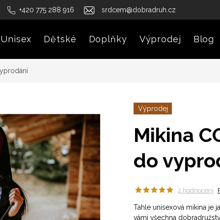
+420 775 288 916
srdcem@dobradruh.cz
Unisex
Dětské
Doplňky
Výprodej
Blog
yprodání
Výprodej
Mikina C
do vypro
2 hodnocení
Tahle unisexová mikina je j
vámi všechna dobradružství