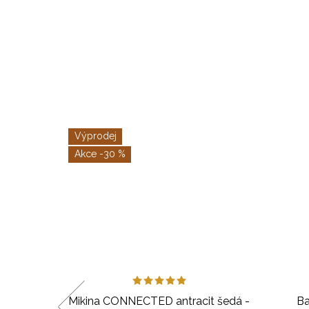
Výprodej
-30 %
oka
Mikina CONNECTED antracit šedá -
Ba