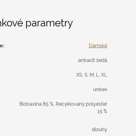
ňkové parametry
ie
:
Dámské
antracit šedá
XS, S, M, L, XL
unisex
Biobavlna 85 %, Recyklovaný polyester
15 %
dlouhý