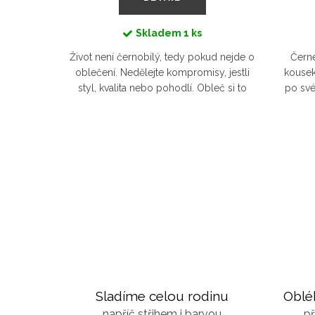
Skladem
1 ks
Život není černobílý, tedy pokud nejde o
Čern
 rozhodně
oblečení. Nedělejte kompromisy, jestli
kousek
zumí si s
styl, kvalita nebo pohodlí. Obleč si to
po své
ké triko
nejměkčí tričko z biobavlny. Unisexový
ven na 
 na srdci
střih vám...
lo
 a...
Sladíme celou rodinu
Oblé
napříč střihem i barvou
př