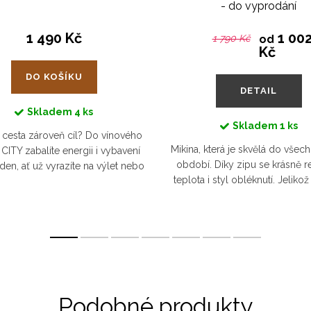
- do vyprodání
1 490 Kč
1 002
1 790 Kč
od
Kč
DO KOŠÍKU
DETAIL
Skladem
4 ks
Skladem
1 ks
 cesta zároveň cíl? Do vínového
Mikina, která je skvělá do všec
CITY zabalíte energii i vybavení
období. Díky zipu se krásně r
den, ať už vyrazíte na výlet nebo
teplota i styl obléknutí. Jeliko
cestujete za prací.
parádně k džínům i teplákům, 
tak často nošeným a...