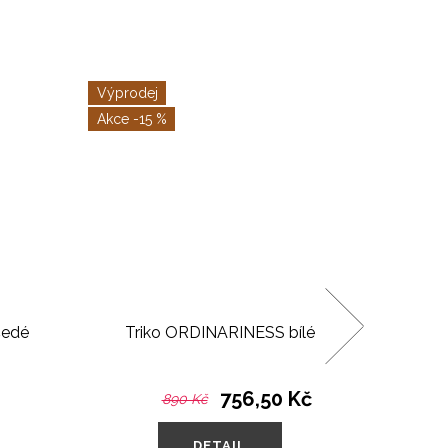
Výprodej
-15 %
šedé
Triko ORDINARINESS bílé
Triko 
756,50 Kč
890 Kč
DETAIL