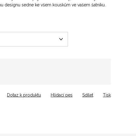
mu designu sedne ke všem kouskům ve vašem šatníku.
Dotaz k produktu
Hlídací pes
Sdílet
Tisk