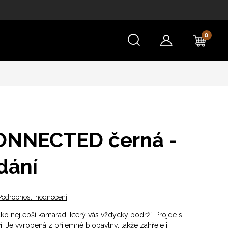
NÁKU
KOŠÍ
ONNECTED černá -
dání
Podrobnosti hodnocení
ako nejlepší kamarád, který vás vždycky podrží. Projde s
. Je vyrobená z příjemné biobavlny, takže zahřeje i