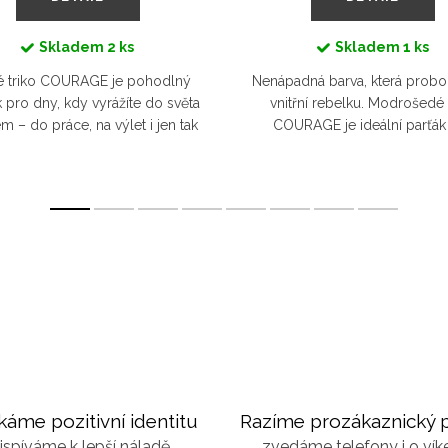
Skladem
2 ks
Skladem
1 ks
é triko COURAGE je pohodlný
Nenápadná barva, která probou
 pro dny, kdy vyrážíte do světa
vnitřní rebelku. Modrošedé 
m – do práce, na výlet i jen tak
COURAGE je ideální parťák
vzduch. Volnější střih a výrazné
každodenní dobrodružství – ra
go na zádech připomínají,...
ve městě, cestu do práce i víke
káme pozitivní identitu
Razíme prozákaznický p
ispíváme k lepší náladě
zvedáme telefony i o ví