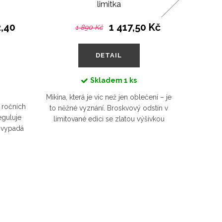
limitka
,40
1 417,50 Kč
1 890 Kč
DETAIL
Skladem
1 ks
Čistota a
Mikina, která je víc než jen oblečení – je
h ročních
Natural
to něžné vyznání. Broskvový odstín v
eguluje
ukazuje
limitované edici se zlatou výšivkou
ž vypadá
bez slo
působí jako dotek laskavosti. Pro ženy,
stane se
jedn
které svou sílu nesou...