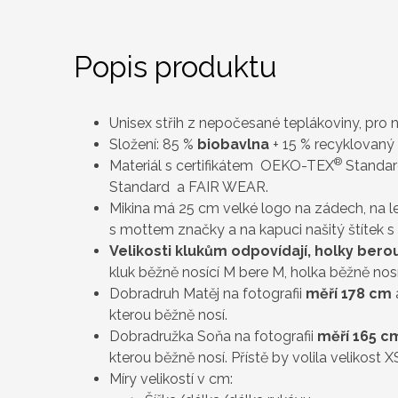
Popis produktu
Unisex střih
z nepočesané teplákoviny
, pro n
Složení: 85 %
biobavlna
+ 15 % recyklovaný
®
Materiál s certifikátem OEKO-TEX
Standard
Standard a FAIR WEAR.
Mikina má 25 cm velké logo na zádech, na le
s mottem značky a na kapuci našitý štítek s
Velikosti klukům odpovídají, holky ber
kluk běžně nosící M bere M, holka běžně nosí
Dobradruh Matěj na fotografii
měří 178 cm
kterou běžně nosí.
Dobradružka Soňa na fotografii
měří 165 c
kterou běžně nosí. Přístě by volila velikost X
Míry velikostí v cm: