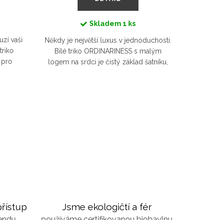
Skladem
1 ks
zí vaši
Ženskost
Někdy je největší luxus v jednoduchosti.
triko
že by o
Bílé triko ORDINARINESS s malým
 pro
básnicko
logem na srdci je čistý základ šatníku,
nní kávu
jediného
který vás podrží v každé situaci – do
ndové...
Vyb
práce, na schůzku i na...
řístup
Jsme ekologičtí a fér
kendu
používáme certifikovanou biobavlnu