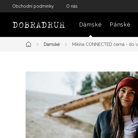
Přejít
Obchodní podmínky
O nás
na
obsah
Dámské
Pánské
Dámské
Mikina CONNECTED černá - do v
Domů