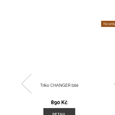
Novink
černé
Triko CHANGER bílé
 Kč
890 Kč
DETAIL