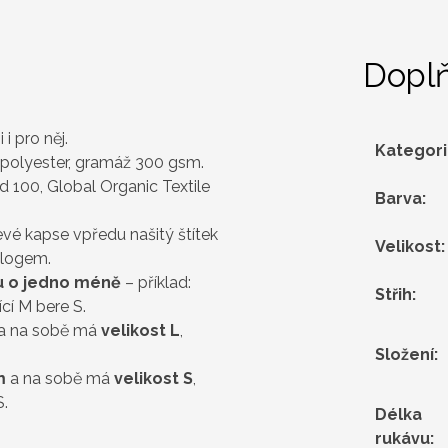
Dopl
i i pro něj.
Kategor
 polyester, gramáž 300 gsm.
 100, Global Organic Textile
Barva
:
vé kapse vpředu našitý štítek
Velikost
:
 logem.
ou o jedno méně
– příklad:
Střih
:
cí M bere S.
a na sobě má
velikost L
,
Složení
:
m
a na sobě má
velikost S
,
S.
Délka
rukávu
: