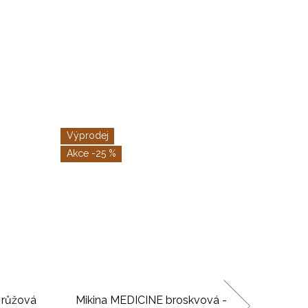
Výprodej
-25 %
 růžová
Mikina MEDICINE broskvová -
Mik