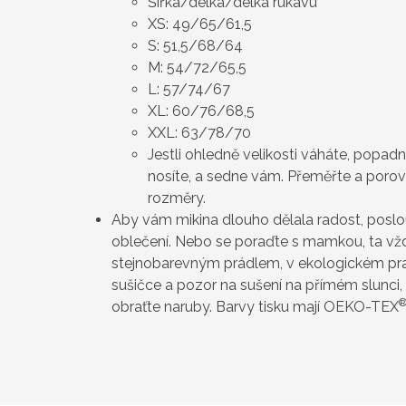
Šířka/délka/délka rukávu
XS: 49/65/61,5
S: 51,5/68/64
M: 54/72/65,5
L: 57/74/67
XL: 60/76/68,5
XXL: 63/78/70
Jestli ohledně velikosti váháte, popad
nosíte, a sedne vám. Přeměřte a poro
rozměry.
Aby vám mikina dlouho dělala radost, poslo
oblečení. Nebo se poraďte s mamkou, ta vždy
stejnobarevným prádlem, v ekologickém pra
sušičce a pozor na sušení na přímém slunci, 
obraťte naruby. Barvy tisku mají OEKO-TEX