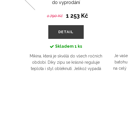
do vyprodání
1 253 Kč
1 790 Kč
DETAIL
Skladem
1 ks
olá o
Je vaše
Mikina, která je skvělá do všech ročních
ká. Moka
batohu 
období. Díky zipu se krásně reguluje
vé kávy –
na celý 
teplota i styl obléknutí. Jelikož vypadá
ý. Mikina,
parádně k džínům i teplákům, stane se
...
tak často nošeným a...