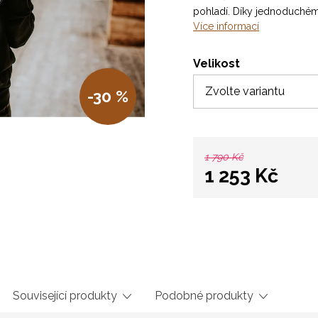
pohladí. Díky jednoduché
Více informací
Velikost
-30 %
1 790 Kč
1 253 Kč
Měrná
cena:
Související produkty
Podobné produkty