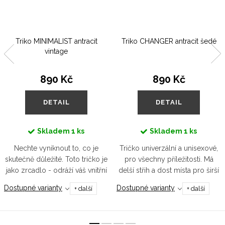
Triko MINIMALIST antracit
Triko CHANGER antracit šedé
vintage
890 Kč
890 Kč
DETAIL
DETAIL
Skladem
1 ks
Skladem
1 ks
Nechte vyniknout to, co je
Tričko univerzální a unisexové,
skutečně důležité. Toto tričko je
pro všechny příležitosti. Má
jako zrcadlo - odráží váš vnitřní
delší střih a dost místa pro širší
klid, hloubku i každodenní
ramena, větší prsa či pro
Dostupné varianty
Dostupné varianty
+ další
+ další
krásu. Protože styl nemusí být
cokoliv, co potřebujete schovat.
křiklavý, aby byl silný.
Střední gramáž...