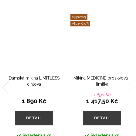
Výprodej
-25 %
Dámská mikina LIMITLESS
Mikina MEDICINE broskvová -
cihlová
limitka
1 890 Kč
1 890 Kč
1 417,50 Kč
DETAIL
DETAIL
Skladem
1 ks
Skladem
1 ks