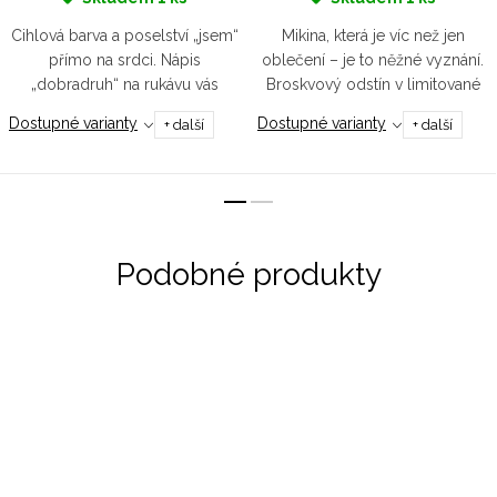
Cihlová barva a poselství „jsem“
Mikina, která je víc než jen
přímo na srdci. Nápis
oblečení – je to něžné vyznání.
„dobradruh“ na rukávu vás
Broskvový odstín v limitované
rovnou vezme objevovat život.
edici se zlatou výšivkou působí
Dostupné varianty
Dostupné varianty
+ další
+ další
Bez kapuce, jen čistá linie a
jako dotek laskavosti. Pro ženy,
pohodlí bio bavlny. Tahle mikča
které svou sílu nesou...
je...