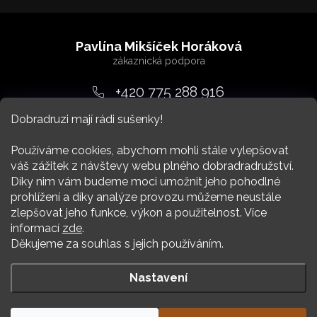
Z
á
Pavlína Mikšíček Horáková
p
a
+420 775 288 916
t
Dobradruzi mají rádi sušenky!
srdcem
@
dobradruh.cz
í
Používáme cookies, abychom mohli stále vylepšovat
váš zážitek z návštevy webu plného dobradradružství.
Díky nim vám budeme moci umožnit jeho pohodlné
prohlížení a díky analýze provozu můžeme neustále
zlepšovat jeho funkce, výkon a použitelnost. Více
Nákup
informací
zde
.
Děkujeme za souhlas s jejich používáním.
Více Dobradruha
Nastavení
Copyright 2026
DOBRADRUH
. Všechna práva vyhrazena.