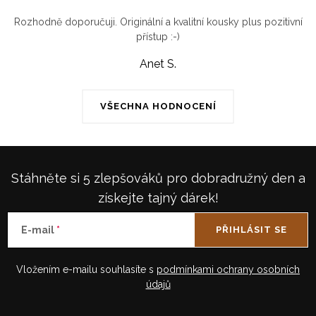
Rozhodně doporučuji. Originální a kvalitní kousky plus pozitivní
přístup :-)
Anet S.
VŠECHNA HODNOCENÍ
Stáhněte si 5 zlepšováků pro dobradružný den a
získejte tajný dárek!
E-mail
PŘIHLÁSIT SE
Vložením e-mailu souhlasíte s
podmínkami ochrany osobních
údajů