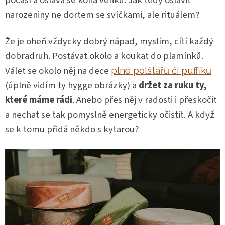
počasí a oslava se koná venku. Jak tedy oslavit
narozeniny ne dortem se svíčkami, ale rituálem?
Že je oheň vždycky dobrý nápad, myslím, cítí každý
dobradruh. Postávat okolo a koukat do plamínků.
Válet se okolo něj na dece
plné polštářů či puffíků
(úplně vidím ty hygge obrázky) a
držet za ruku ty,
které máme rádi
. Anebo přes něj v radosti i přeskočit
a nechat se tak pomyslně energeticky očistit. A když
se k tomu přidá někdo s kytarou?