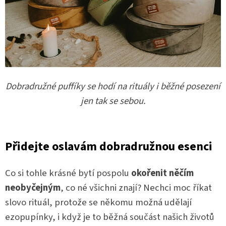
Dobradružné puffíky se hodí na rituály i běžné posezení
jen tak se sebou.
Přidejte oslavám dobradružnou esenci
Co si tohle krásné bytí pospolu
okořenit něčím
neobyčejným
, co né všichni znají? Nechci moc říkat
slovo rituál, protože se někomu možná udělají
ezopupínky, i když je to běžná součást našich životů