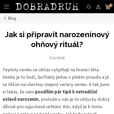
Přejít
N
na
obsah
Blog
K
Jak si připravit narozeninový
ohňový rituál?
21.5.2024
Teploty venku se občas vyšplhají na hranici léta.
Venku je to boží, buřtiády jedou v plném proudu a já
se těším na všechny (nejen) večery venku. A tak jsem
si řekla, že vám
posdílím pár tipů k netradiční
oslavě narozenin
, protože u nás je to vždycky dobrý
důvod pro vyjuchaná setkání. Kór, když je k tomu