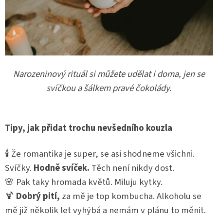
Narozeninový rituál si můžete udělat i doma, jen se
svíčkou a šálkem pravé čokolády.
Tipy, jak přidat trochu nevšedního kouzla
🕯️ Že romantika je super, se asi shodneme všichni.
Svíčky.
Hodně svíček.
Těch není nikdy dost.
🌸 Pak taky hromada květů. Miluju kytky.
🍹
Dobrý pití,
za mě je top kombucha. Alkoholu se
mě již několik let vyhýbá a nemám v plánu to měnit.