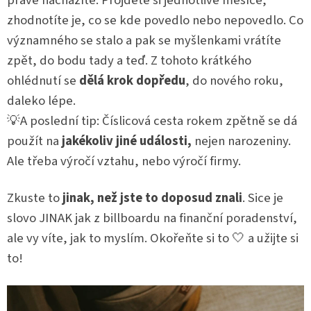
právě nacházíte. Projdete si jednotlivé měsíce,
zhodnotíte je, co se kde povedlo nebo nepovedlo. Co
významného se stalo a pak se myšlenkami vrátíte
zpět, do bodu tady a teď. Z tohoto krátkého
ohlédnutí se
dělá krok dopředu
, do nového roku,
daleko lépe.
💡A poslední tip: Číslicová cesta rokem zpětně se dá
použít na
jakékoliv jiné události,
nejen narozeniny.
Ale třeba výročí vztahu, nebo výročí firmy.
Zkuste to
jinak, než jste to doposud znali
. Sice je
slovo JINAK jak z billboardu na finanční poradenství,
ale vy víte, jak to myslím. Okořeňte si to 🤍 a užijte si
to!