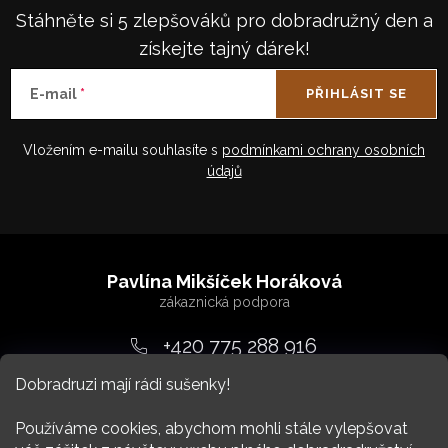
Stáhněte si 5 zlepšováků pro dobradružný den a
získejte tajný dárek!
E-mail
PŘIHLÁSIT SE
Vložením e-mailu souhlasíte s
podmínkami ochrany osobních
údajů
Z
á
Pavlína Mikšíček Horáková
p
a
+420 775 288 916
t
Dobradruzi mají rádi sušenky!
srdcem
@
dobradruh.cz
í
Používáme cookies, abychom mohli stále vylepšovat