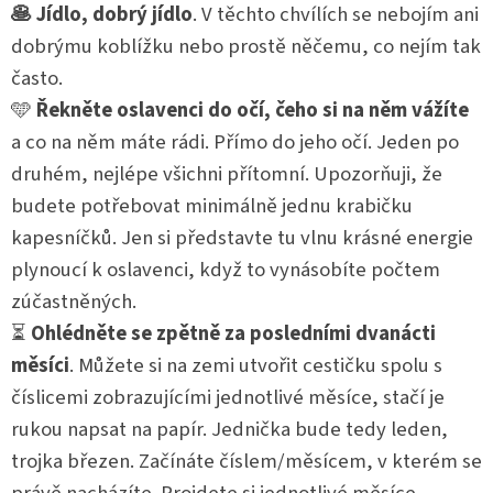
🥞 Jídlo, dobrý jídlo
. V těchto chvílích se nebojím ani
dobrýmu koblížku nebo prostě něčemu, co nejím tak
často.
🩵
Řekněte oslavenci do očí, čeho si na něm vážíte
a co na něm máte rádi. Přímo do jeho očí. Jeden po
druhém, nejlépe všichni přítomní. Upozorňuji, že
budete potřebovat minimálně jednu krabičku
kapesníčků. Jen si představte tu vlnu krásné energie
plynoucí k oslavenci, když to vynásobíte počtem
zúčastněných.
⏳
Ohlédněte se zpětně za posledními dvanácti
měsíci
. Můžete si na zemi utvořit cestičku spolu s
číslicemi zobrazujícími jednotlivé měsíce, stačí je
rukou napsat na papír. Jednička bude tedy leden,
trojka březen. Začínáte číslem/měsícem, v kterém se