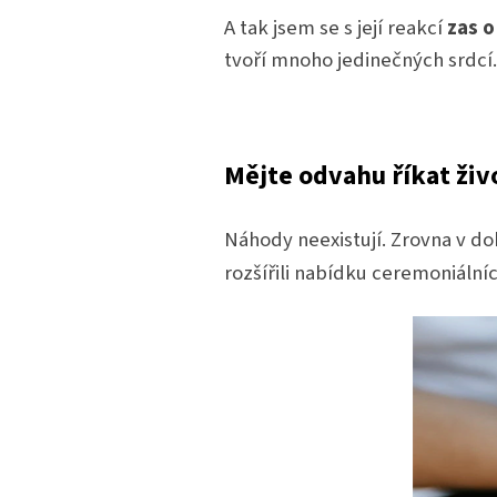
A tak jsem se s její reakcí
zas o
tvoří mnoho jedinečných srdcí
Mějte odvahu říkat ži
Náhody neexistují. Zrovna v dob
rozšířili nabídku ceremoniální