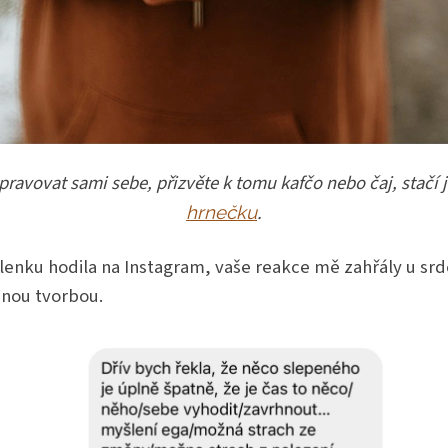
ravovat sami sebe, přizvěte k tomu kafčo nebo čaj, stačí j
.
hrnečku
lenku hodila na Instagram, vaše reakce mě zahřály u sr
ěnou tvorbou.