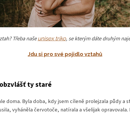
ztah? Třeba naše
, se kterým dáte druhým naje
unisex triko
Jdu si pro své pojidlo vztahů
 obzvlášť ty staré
le doma. Byla doba, kdy jsem cíleně prolejzala půdy a st
ousila, vyháněla červotoče, natírala a všelijak opravovala.