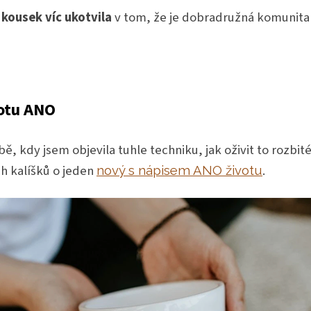
 kousek víc ukotvila
v tom, že je dobradružná komunita 
.
votu ANO
ě, kdy jsem objevila tuhle techniku, jak oživit to rozbit
ch kalíšků o jeden
.
nový s nápisem ANO životu