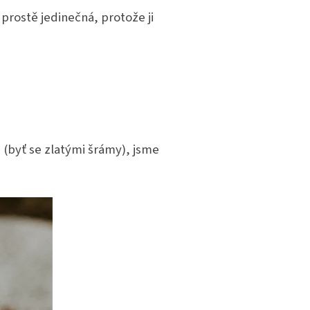
prostě jedinečná, protože ji
é (byť se zlatými šrámy), jsme