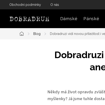
Přejít
Obchodní podmínky
O nás
na
obsah
Dámské
Pánské
Blog
Dobradruzi vidí novou příležitost i v
Domů
Dobradruzi 
ane
Někdy má život opravdu zvláštn
myšlenky? Já jsme tuhle dostal