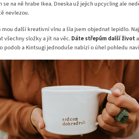
se na ně hrabe Ikea. Dneska už jejich upcycling ale ned
tě nevlezou.
ou další kreativní vlnu a šla jsem objednat lepidlo. Naj
at všechny složky a jít na věc.
Dáte střepům další život
a
 podob a Kintsugi jednoduše nabízí o úhel pohledu naví