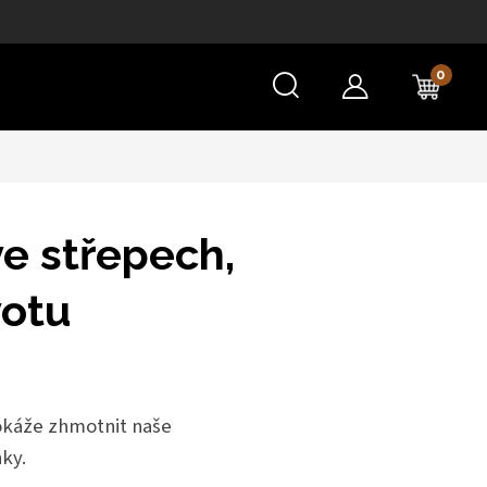
NÁKU
KOŠÍ
ve střepech,
votu
dokáže zhmotnit naše
ky.