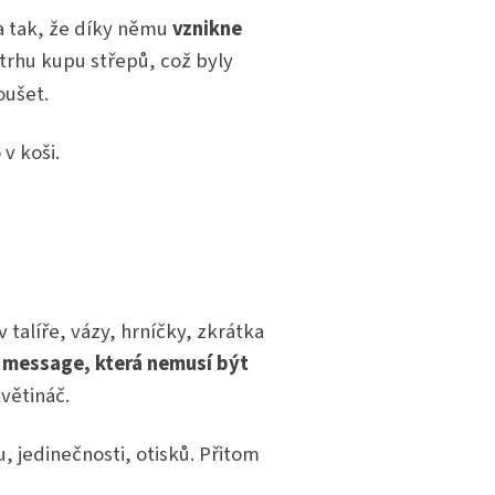
a tak, že díky němu
vznikne
z trhu kupu střepů, což byly
oušet.
 v koši.
 talíře, vázy, hrníčky, zkrátka
 message, která nemusí být
větináč.
, jedinečnosti, otisků. Přitom