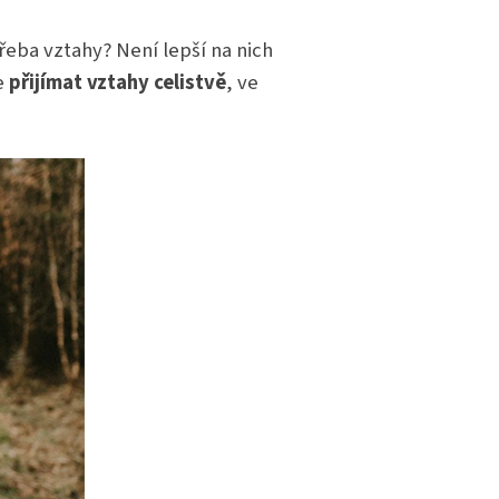
třeba vztahy? Není lepší na nich
e
přijímat vztahy celistvě
, ve