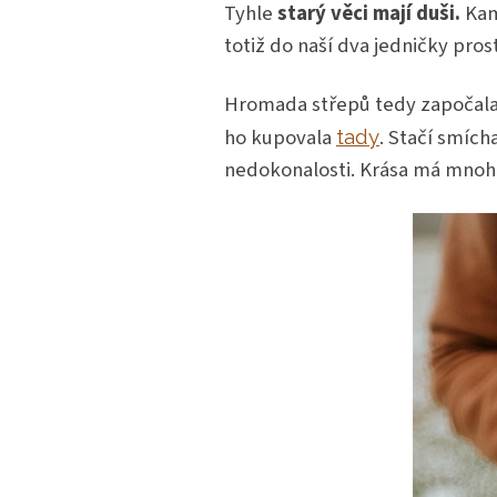
Tyhle
starý věci mají duši.
Kam 
totiž do naší dva jedničky pros
Hromada střepů tedy započala m
ho kupovala
. Stačí smích
tady
nedokonalosti. Krása má mnoho