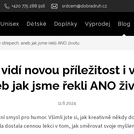
+420 775 288 916
srdcem@dobradruh.cz
Unisex
Dětské
Doplňky
Výprodej
Blog
e střepech, aneb jak jsme řekli ANO životu
vidí novou příležitost i 
b jak jsme řekli ANO ži
11.6.2024
í smysl pro humor. Všimli jste si, jak kreativně někdy 
a dostala cennou lekci v tom, jak směrovat svoje myšlen