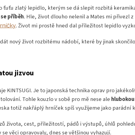
ťuťu zlatý lepidlo, kterým se dá slepit rozbitá keramik
 se příběh
. Hle, život dlouho nelenil a Mates mi přivezl 
. Život mi prostě hned dal příležitost lepidlo vyzk
rníčky
a dát nový život rozbitému nádobí, které by jinak skončilo
atou jizvou
uje KINTSUGI. Je to
japonská technika oprav pro jakékoliv
tolování. Tohle kouzlo v sobě pro mě nese ale
hlubokou
eska totiž nakřáplý hrníček spíš využijeme jako parádní k
 života, cest, příležitostí, pádů i výstupů, úhlů pohledu
ív se věci opravovaly, dnes se většinou vyhazují.