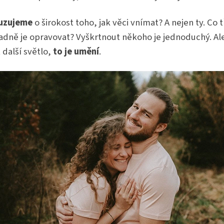
uzujeme
o širokost toho, jak věci vnímat? A nejen ty. Co 
padně je opravovat? Vyškrtnout někoho je jednoduchý. Al
t další světlo,
to je umění
.