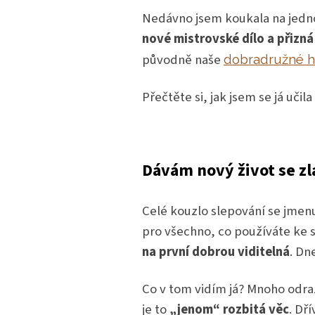
Nedávno jsem koukala na jedno 
nové mistrovské dílo a přizná
původně naše
dobradružné h
Přečtěte si, jak jsem se já učil
Dávám nový život se zl
Celé kouzlo slepování se jmen
pro všechno, co používáte ke s
na první dobrou viditelná
. Dn
Co v tom vidím já? Mnoho odrazů
je to
„
jenom
“
rozbitá věc
. Dř