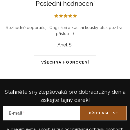
Poslední hodnocení
Rozhodně doporučuji. Originální a kvalitní kousky plus pozitivní
přístup :-)
Anet S.
VŠECHNA HODNOCENÍ
Stáhněte si 5 zlepšováků pro dobradružný den a
získejte tajný dárek!
E-mail
PŘIHLÁSIT SE
Vložením e-mailu souhlasíte s
podmínkami ochrany osobních