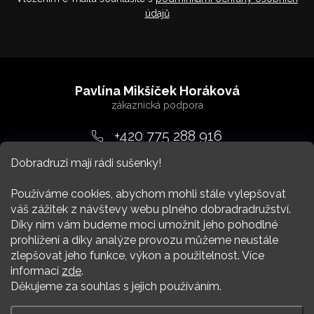
údajů
Z
á
Pavlína Mikšíček Horáková
p
a
+420 775 288 916
t
Dobradruzi mají rádi sušenky!
srdcem
@
dobradruh.cz
í
Používáme cookies, abychom mohli stále vylepšovat
váš zážitek z návštevy webu plného dobradradružství.
Díky nim vám budeme moci umožnit jeho pohodlné
prohlížení a díky analýze provozu můžeme neustále
zlepšovat jeho funkce, výkon a použitelnost. Více
Nákup
informací
zde
.
Děkujeme za souhlas s jejich používáním.
Více Dobradruha