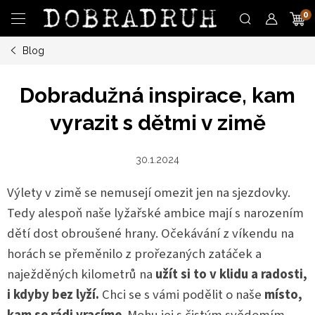
Přejít
N
na
obsah
Blog
K
Dobradužná inspirace, kam
vyrazit s dětmi v zimě
30.1.2024
Výlety v zimě se nemusejí omezit jen na sjezdovky.
Tedy alespoň naše lyžařské ambice mají s narozením
dětí dost obroušené hrany. Očekávání z víkendu na
horách se přeměnilo z prořezaných zatáček a
naježděných kilometrů na
užít si to v klidu a radosti,
i kdyby bez lyží.
Chci se s vámi podělit o naše
místo,