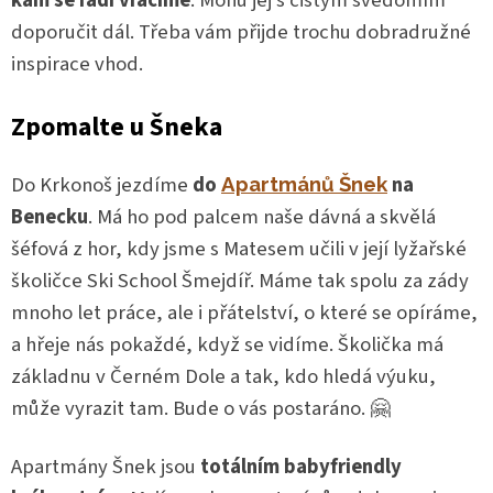
kam se rádi vracíme
. Mohu jej s čistým svědomím
doporučit dál. Třeba vám přijde trochu dobradružné
inspirace vhod.
Zpomalte u Šneka
Do Krkonoš jezdíme
do
na
Apartmánů Šnek
Benecku
. Má ho pod palcem naše dávná a skvělá
šéfová z hor, kdy jsme s Matesem učili v její lyžařské
školičce Ski School Šmejdíř. Máme tak spolu za zády
mnoho let práce, ale i přátelství, o které se opíráme,
a hřeje nás pokaždé, když se vidíme. Školička má
základnu v Černém Dole a tak, kdo hledá výuku,
může vyrazit tam. Bude o vás postaráno. 🤗
Apartmány Šnek jsou
totálním babyfriendly