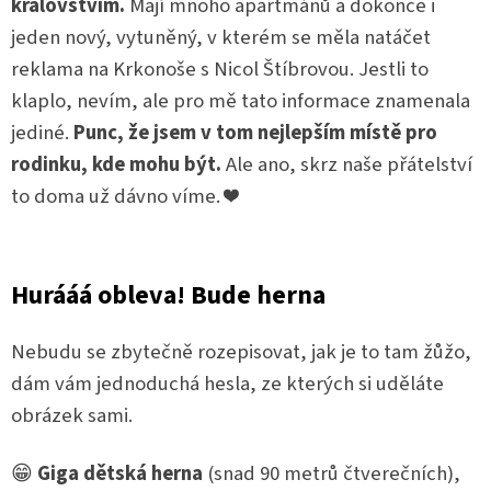
královstvím.
Mají mnoho apartmánů a dokonce i
jeden nový, vytuněný, v kterém se měla natáčet
reklama na Krkonoše s Nicol Štíbrovou. Jestli to
klaplo, nevím, ale pro mě tato informace znamenala
jediné.
Punc, že jsem v tom nejlepším místě pro
rodinku, kde mohu být.
Ale ano, skrz naše přátelství
to doma už dávno víme. ❤️
Hurááá obleva! Bude herna
Nebudu se zbytečně rozepisovat, jak je to tam žůžo,
dám vám jednoduchá hesla, ze kterých si uděláte
obrázek sami.
😁
Giga dětská herna
(snad 90 metrů čtverečních),