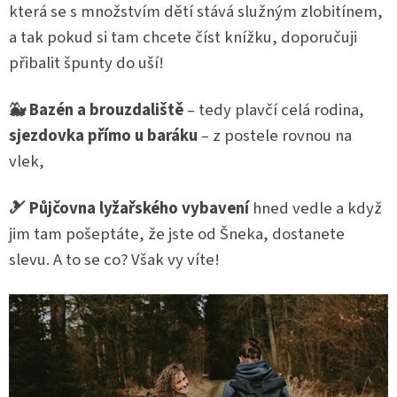
která se s množstvím dětí stává služným zlobitínem,
a tak pokud si tam chcete číst knížku, doporučuji
přibalit špunty do uší!
🐳 Bazén a brouzdaliště
–
tedy plavčí celá rodina,
sjezdovka přímo u baráku
– z postele rovnou na
vlek,
🎿 Půjčovna lyžařského vybavení
hned vedle a když
jim tam pošeptáte, že jste od Šneka, dostanete
slevu. A to se co? Však vy víte!