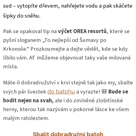
sud – vytopíte dřevem, nahřejete vodu a pak skáčete
šipky do sněhu.
Pak se opakoval tip na
výčet OREA resortů
, které se
pyšní sloganem „To nejlepší od Šumavy po
Krkonoše.“ Prozkoumejte a dejte vědět, kde se kdy
líbilo vám. Ať můžeme objevovat taky vaše milovaná
místa.
Máte-li dobradružství v krvi stejně tak jako my, sbalte
svých pár švestek
a vyrazte! 🎒
Bude se
do batohu
hodit nejen na svah,
ale i do zmíněné zlobitínské
herny, kterou tak nazývám v pokorné lásce ke všem
malým ratolestem.
Sbalit dobradružný batoh