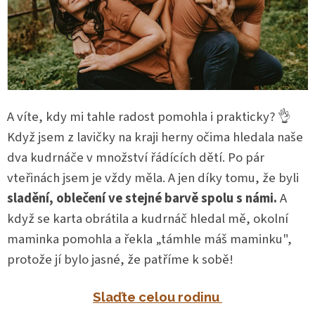
A víte, kdy mi tahle radost pomohla i prakticky? 👌
Když jsem z lavičky na kraji herny očima hledala naše
dva kudrnáče v množství řádících dětí. Po pár
vteřinách jsem je vždy měla.
A jen díky tomu, že byli
sladění, oblečení ve stejné barvě spolu s námi.
A
když se karta obrátila a kudrnáč hledal mě, okolní
maminka pomohla a řekla „támhle máš maminku",
protože jí bylo jasné, že patříme k sobě!
Slaďte celou rodinu