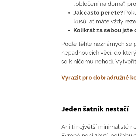
„oblečení na doma“, pr
Jak často perete?
Poku
kusů, ať máte vždy reze
Kolikrát za sebou jste 
Podle těhle neznámých se poč
nepadnoucích věcí, do který
se k ničemu nehodí. Vytvořít
Vyrazit pro dobradružné k
Jeden šatník nestačí
Ani ti největší minimalisté 
Evropě není zbytí, potřebuje