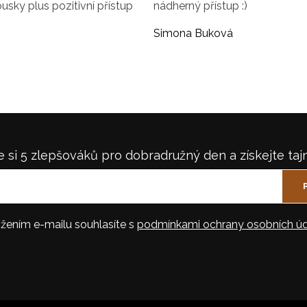
ousky plus pozitivní přístup
nádherný přístup :)
Simona Buková
 si 5 zlepšováků pro dobradružný den a získejte taj
žením e-mailu souhlasíte s
podmínkami ochrany osobních úd