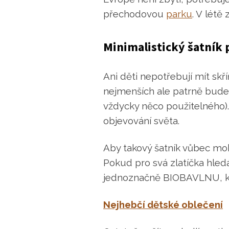
přechodovou
parku
. V létě
Minimalistický šatník 
Ani děti nepotřebují mít sk
nejmenších ale patrně budet
vždycky něco použitelného).
objevování světa.
Aby takový šatník vůbec moh
Pokud pro svá zlatíčka hledá
jednoznačně BIOBAVLNU, kter
Nejhebčí dětské oblečení