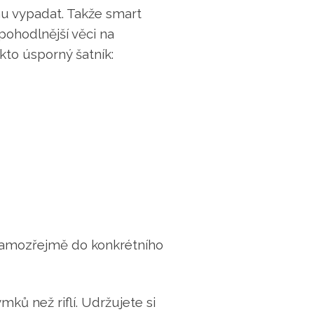
hu vypadat. Takže smart
pohodlnější věci na
kto úsporný šatník:
. Samozřejmě do konkrétního
ků než riflí. Udržujete si