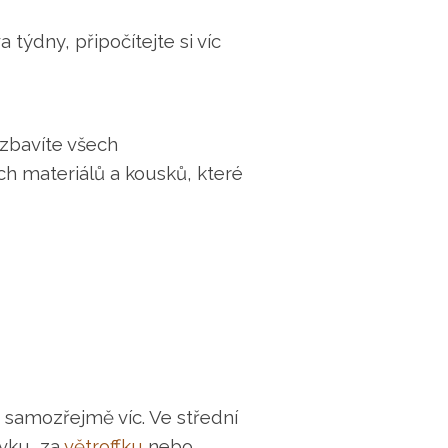
týdny, připočítejte si víc
 zbavíte všech
h materiálů a kousků, které
o samozřejmě víc. Ve střední
ovku, za
větroffku
nebo