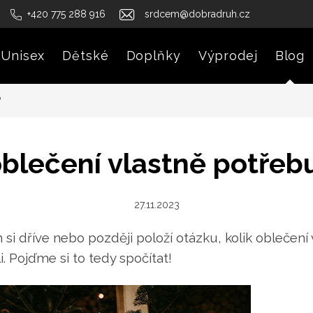
+420 775 288 916
srdcem@dobradruh.cz
Unisex
Dětské
Doplňky
Výprodej
Blog
?
oblečení vlastně potře
27.11.2023
si dříve nebo později položí otázku, kolik oblečení 
 Pojďme si to tedy spočítat!