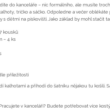
te do kanceláře – nic formálního, ale musíte troc
alhoty, tričko a sáčko. Odpoledne a večer oblékáte 
 s dětmi na pískovišti. Jako základ by mohl stačit ta
 7 kousků
m – 4 ks
s
e příležitosti
dí kalhotami a přihodí do šatníku nějakou tu košili
Pracujete v kanceláři? Budete potřebovat více kostým