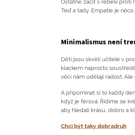
Ostatně začít s rebelií prot
Teď a tady. Empatie je něco, 
Minimalismus není tren
Děti jsou skvělí učitelé v p
klackem naprosto soustředěn
věci nám udělají radost. Ale 
A připomínat si to každý de
když je férová. Řídíme se kré
aby hledali krásu, dobro a k
Chci být taky dobradruh