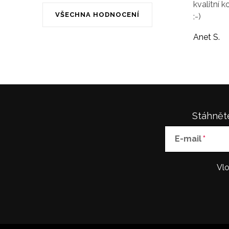
kvalitní k
VŠECHNA HODNOCENÍ
:-)
Anet S.
Stáhněte
E-mail
Vlo