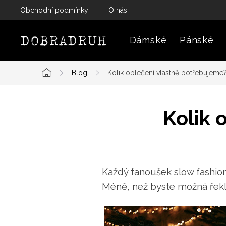
Přejít
Obchodní podmínky
O nás
na
obsah
Dámské
Pánské
Blog
Kolik oblečení vlastně potřebujeme
Domů
Kolik 
Každý fanoušek slow fashion 
Méně, než byste možná řekli.