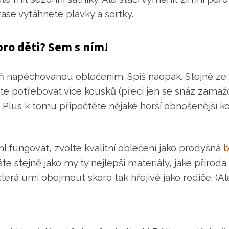
 zase vytáhnete plavky a šortky.
pro děti? Sem s ním!
říň napěchovanou oblečením. Spíš naopak. Stejně ze
e potřebovat více kousků (přeci jen se snáz zamaž
 Plus k tomu připočtěte nějaké horší obnošenější ko
l fungovat, zvolte kvalitní oblečení jako prodyšná
b
te stejně jako my ty nejlepší materiály, jaké příro
á umí obejmout skoro tak hřejivě jako rodiče. (Ale 