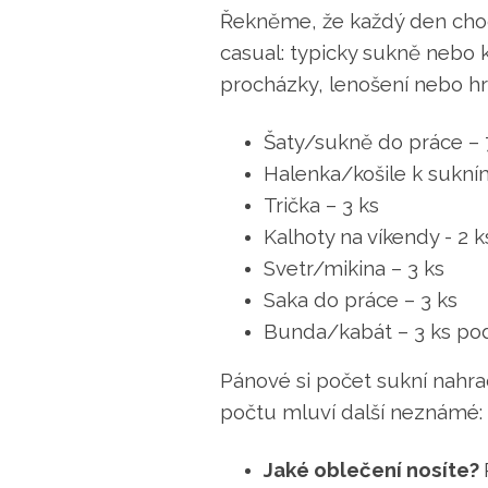
Řekněme, že každý den chodí
casual: typicky sukně nebo k
procházky, lenošení nebo hry
Šaty/sukně do práce –
Halenka/košile k sukní
Trička – 3 ks
Kalhoty na víkendy - 2 k
Svetr/mikina – 3 ks
Saka do práce – 3 ks
Bunda/kabát – 3 ks podl
Pánové si počet sukní nahra
počtu mluví další neznámé:
Jaké oblečení nosíte?