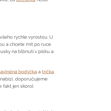
 všeho rychle vyrostou. U
ou a chcete mít po ruce
usky na blbnutí v písku a
avlněná bodýčka
a
trička
.
da nabízí, doporučujeme
fakt jen skoro).