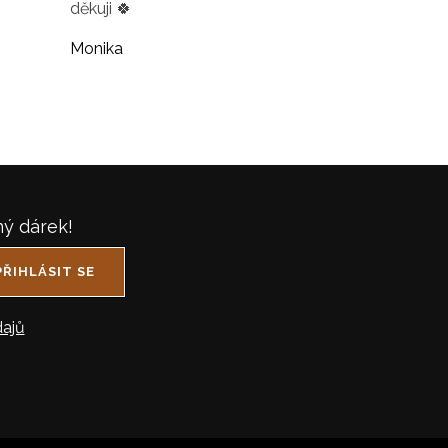
děkuji 🍀
Monika
ný dárek!
PŘIHLÁSIT SE
ajů