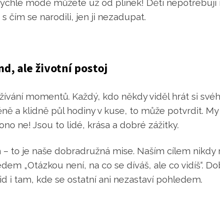
i rychlé módě můžete už od plínek! Děti nepotřebují m
s čím se narodili, jen ji nezadupat.
d, ale životní postoj
rožívání momentů. Každý, kdo někdy viděl hrát si sv
ě a klidně půl hodiny v kuse, to může potvrdit. My 
ono ne! Jsou to lidé, krása a dobré zážitky.
n – to je naše dobradružná mise. Naším cílem nikdy
dem „Otázkou není, na co se díváš, ale co vidíš“. Do
lid i tam, kde se ostatní ani nezastaví pohledem.