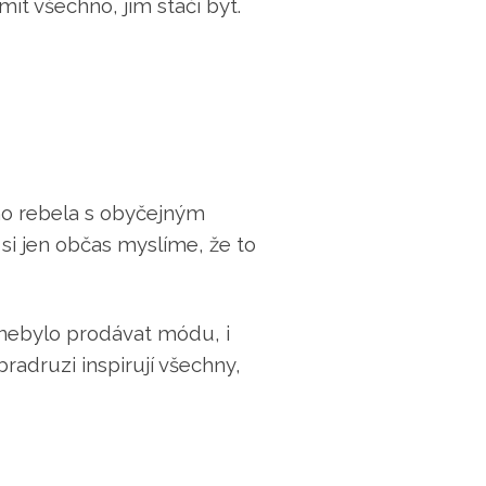
ít všechno, jim stačí být.
ého rebela s obyčejným
si jen občas myslíme, že to
 nebylo prodávat módu, i
bradruzi inspirují všechny,