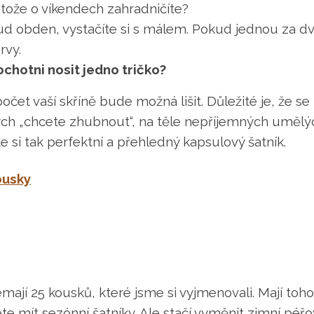
otože o víkendech zahradničíte?
d obden, vystačíte si s málem. Pokud jednou za dva 
rvy.
ochotni nosit jedno tričko?
et vaší skříně bude možná lišit. Důležité je, že se
ch „chcete zhubnout“, na těle nepříjemných umělýc
e si tak perfektní a
přehledný kapsulový šatník.
ousky
nemají 25 kousků, které jsme si vyjmenovali. Mají toh
te mít sezónní šatníky. Ale stačí vyměnit zimní péř