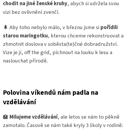
chodit na jiné ženské kruhy
, abych si udržela svou
vizi bez ovlivnění zvenčí.
🌲 Aby toho nebylo málo, v březnu jsme si
pořídili
starou maringotku
, kterou chceme rekonstruovat a
zhmotnit doslova v soběsta(te)čné dobradružství.
Vize je jí, off the grid, píchnout na louku k lesu a
naslouchat přírodě.
Polovina víkendů nám padla na
vzdělávání
🏫
Milujeme vzdělávání
, ale letos se nám to pěkně
zamotalo. Časově se nám také kryly 3 školy v rodině: