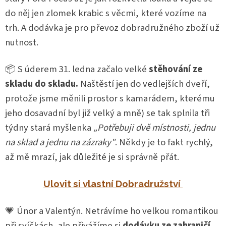
do něj jen zlomek krabic s věcmi, které vozíme na
trh. A dodávka je pro převoz dobradružného zboží už
nutnost.
📦 S úderem 31. ledna začalo velké
stěhování ze
skladu do skladu.
Naštěstí jen do vedlejších dveří,
protože jsme měnili prostor s kamarádem, kterému
jeho dosavadní byl již velký a mně) se tak splnila tři
týdny stará myšlenka
„Potřebuji dvě místnosti, jednu
na sklad a jednu na zázraky"
. Někdy je to fakt rychlý,
až mě mrazí, jak důležité je si správně přát.
Ulovit si vlastní Dobradružství
💗 Únor a Valentýn. Netrávíme ho velkou romantikou
při svíčkách, ale přivážíme si
dodávku ze zahraničí
.