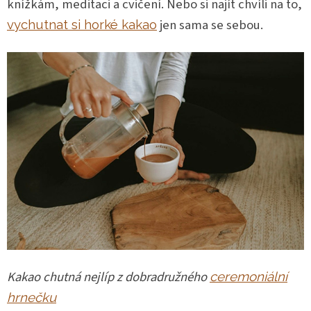
knížkám, meditaci a cvičení. Nebo si najít chvíli na to,
jen sama se sebou.
vychutnat si horké kakao
Kakao chutná nejlíp z dobradružného
ceremoniální
hrnečku