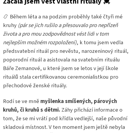
Začala jsem vést vlastní rituály 💓
📿 Během léta a na podzim proběhly také čtyři mé
kruhy
(pár se jich rušilo a přesouvalo pro nepřízeň
života a pro mou zodpovědnost vést lidi v tom
nejlepším možném rozpoložení)
, k tomu jsem vedla
předsvatební rituál pro nevěstu, narozeninový rituál,
poporodní rituál a asistovala na svatebním rituálu
Báře Zemanové, u které jsem se letos v její škole
rituálů stala certifikovanou ceremonialistkou pro
přechodové ženské rituály.
Rodí se ve mně
myšlenka smíšených, párových
kruhů, či kruhů s dětmi.
Záhy přichází informace o
tom, že se mi vrátí pod křídla vedlejší, naše původní
skladová místnost. V ten moment jsem ještě nebyla