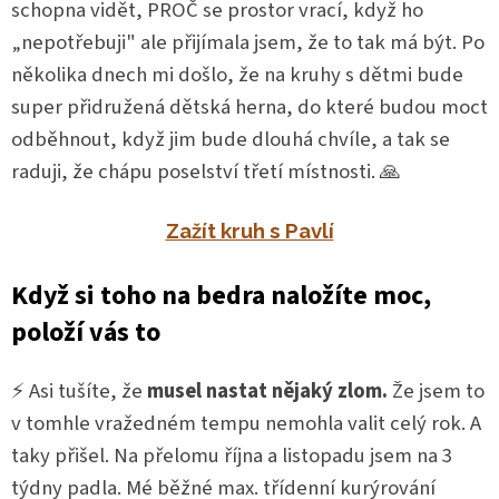
schopna vidět, PROČ se prostor vrací, když ho
„nepotřebuji" ale přijímala jsem, že to tak má být. Po
několika dnech mi došlo, že na kruhy s dětmi bude
super přidružená dětská herna, do které budou moct
odběhnout, když jim bude dlouhá chvíle, a tak se
raduji, že chápu poselství třetí místnosti. 🙏
Zažít kruh s Pavlí
Když si toho na bedra naložíte moc,
položí vás to
⚡ Asi tušíte, že
musel nastat nějaký zlom.
Že jsem to
v tomhle vražedném tempu nemohla valit celý rok. A
taky přišel. Na přelomu října a listopadu jsem na 3
týdny padla. Mé běžné max. třídenní kurýrování