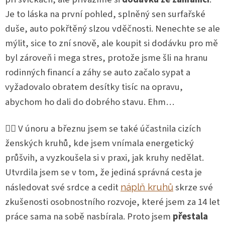
Je to láska na první pohled, splněný sen surfařské
duše, auto pokřtěný slzou vděčnosti. Nenechte se ale
mýlit, sice to zní snově, ale koupit si dodávku pro mě
byl zároveň i mega stres, protože jsme šli na hranu
rodinných financí a záhy se auto začalo sypat a
vyžadovalo obratem desítky tisíc na opravu,
abychom ho dali do dobrého stavu. Ehm…
🧘‍♀️ V únoru a březnu jsem se také účastnila cizích
ženských kruhů, kde jsem vnímala energetický
průšvih, a vyzkoušela si v praxi, jak kruhy nedělat.
Utvrdila jsem se v tom, že jediná správná cesta je
následovat své srdce a cedit
skrze své
náplň kruhů
zkušenosti osobnostního rozvoje, které jsem za 14 let
práce sama na sobě nasbírala. Proto jsem
přestala