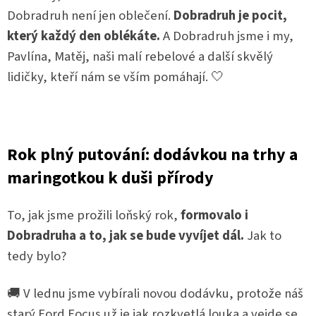
Dobradruh není jen oblečení.
Dobradruh je pocit,
který každý den oblékáte.
A Dobradruh jsme i my,
Pavlína, Matěj, naši malí rebelové a další skvělý
lidičky, kteří nám se vším pomáhají. 🤍
Rok plný putování: dodávkou na trhy a
maringotkou k duši přírody
To, jak jsme prožili loňský rok,
formovalo i
Dobradruha a to, jak se bude vyvíjet dál.
Jak to
tedy bylo?
🚚 V lednu jsme vybírali novou dodávku, protože náš
starý Ford Focus už je jak rozkvetlá louka a vejde se