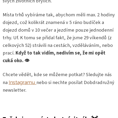
svých životních brýlích.
Místa trhů vybíráme tak, abychom měli max. 2 hodiny
dojezd, což kolikrát znamená v 5 ráno budíček a
dojezd domů v 10 večer a jezdíme pouze jednodenní
trhy. Uf. K tomu se přidal fakt, že jsme 29 víkendů (z
celkových 52) strávili na cestách, vzděláváním, nebo
prací.
Když to tak vidím, nedivím se, že mi opět
cuká oko. 👁️
Chcete vědět, kde se můžeme potkat? Sledujte nás
na
nebo si nechte posílat Dobdradružný
Instagramu
newsletter.