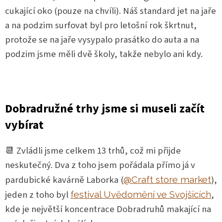
cukající oko (pouze na chvíli). Náš standard jet na jaře
a na podzim surfovat byl pro letošní rok škrtnut,
protože se na jaře vysypalo prasátko do auta a na
podzim jsme měli dvě školy, takže nebylo ani kdy.
Dobradružné trhy jsme si museli začít
vybírat
📆 Zvládli jsme celkem 13 trhů, což mi přijde
neskutečný. Dva z toho jsem pořádala přímo já v
pardubické kavárně Laborka (
),
@Craft store market
jeden z toho byl
,
festival Uvědomění ve Svojšicích
kde je největší koncentrace Dobradruhů makající na