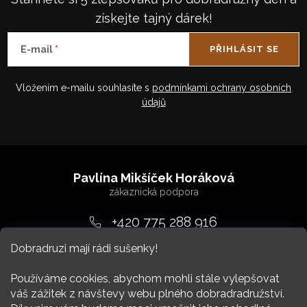
získejte tajný dárek!
E-mail
PŘIHLÁSIT SE
Vložením e-mailu souhlasíte s
podmínkami ochrany osobních
údajů
Z
á
Pavlína Mikšíček Horáková
p
a
+420 775 288 916
t
Dobradruzi mají rádi sušenky!
srdcem
@
dobradruh.cz
í
Používáme cookies, abychom mohli stále vylepšovat
váš zážitek z návštevy webu plného dobradradružství.