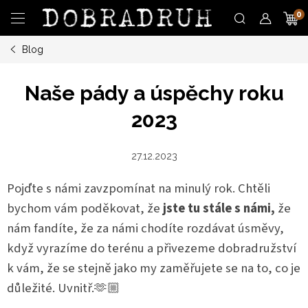
Přejít
N
na
obsah
Blog
K
Naše pády a úspěchy roku
2023
27.12.2023
Pojďte s námi zavzpomínat na minulý rok. Chtěli
bychom vám poděkovat, že
jste tu stále s námi,
že
nám fandíte, že za námi chodíte rozdávat úsměvy,
když vyrazíme do terénu a přivezeme dobradružství
k vám, že se stejně jako my zaměřujete se na to, co je
důležité. Uvnitř.🫶🏼