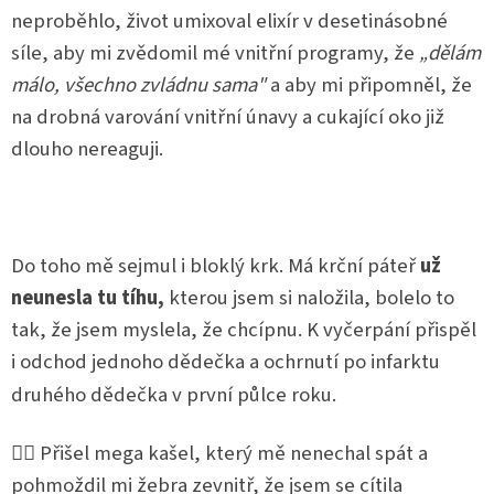
neproběhlo, život umixoval elixír v desetinásobné
síle, aby mi zvědomil mé vnitřní programy, že
„dělám
málo, všechno zvládnu sama"
a aby mi připomněl, že
na drobná varování vnitřní únavy a cukající oko již
dlouho nereaguji.
Do toho mě sejmul i bloklý krk. Má krční páteř
už
neunesla tu tíhu,
kterou jsem si naložila, bolelo to
tak, že jsem myslela, že chcípnu. K vyčerpání přispěl
i odchod jednoho dědečka a ochrnutí po infarktu
druhého dědečka v první půlce roku.
🙅‍♀️ Přišel mega kašel, který mě nenechal spát a
pohmoždil mi žebra zevnitř, že jsem se cítila