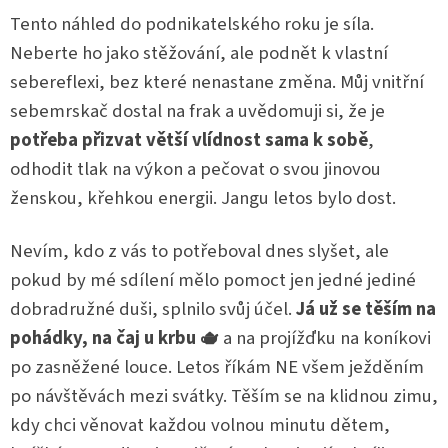
Tento náhled do podnikatelského roku je síla.
Neberte ho jako stěžování, ale podnět k vlastní
sebereflexi, bez které nenastane změna. Můj vnitřní
sebemrskač dostal na frak a uvědomuji si, že je
potřeba přizvat větší vlídnost sama k sobě
,
odhodit tlak na výkon a pečovat o svou jinovou
ženskou, křehkou energii. Jangu letos bylo dost.
Nevím, kdo z vás to potřeboval dnes slyšet, ale
pokud by mé sdílení mělo pomoct jen jedné jediné
dobradružné duši, splnilo svůj účel.
Já už se těším na
pohádky, na čaj u krbu 🫖
a na projížďku na koníkovi
po zasněžené louce. Letos říkám NE všem ježděním
po návštěvách mezi svátky. Těším se na klidnou zimu,
kdy chci věnovat každou volnou minutu dětem,