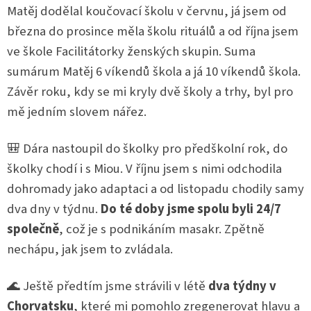
Matěj dodělal koučovací školu v červnu, já jsem od
března do prosince měla školu rituálů a od října jsem
ve škole Facilitátorky ženských skupin. Suma
sumárum Matěj 6 víkendů škola a já 10 víkendů škola.
Závěr roku, kdy se mi kryly dvě školy a trhy, byl pro
mě jedním slovem nářez.
🎒 Dára nastoupil do školky pro předškolní rok, do
školky chodí i s Miou. V říjnu jsem s nimi odchodila
dohromady jako adaptaci a od listopadu chodily samy
dva dny v týdnu.
Do té doby jsme spolu byli 24/7
společně
, což je s podnikáním masakr. Zpětně
nechápu, jak jsem to zvládala.
🌊 Ještě předtím jsme strávili v létě
dva týdny v
Chorvatsku
, které mi pomohlo zregenerovat hlavu a