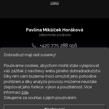
údajů
Z
á
Pavlína Mikšíček Horáková
p
a
+420 775 288 916
t
Dobradruzi mají rádi sušenky!
srdcem
@
dobradruh.cz
í
Používáme cookies, abychom mohli stále vylepšovat
váš zážitek z návštevy webu plného dobradradružství.
Díky nim vám budeme moci umožnit jeho pohodlné
prohlížení a díky analýze provozu můžeme neustále
zlepšovat jeho funkce, výkon a použitelnost. Více
Nákup
informací
zde
.
Děkujeme za souhlas s jejich používáním.
Více Dobradruha