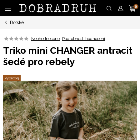
Přejít
N
na
obsah
Dětské
K
Neohodnoceno
Podrobnosti hodnocení
Triko mini CHANGER antracit
šedé pro rebely
Výprodej