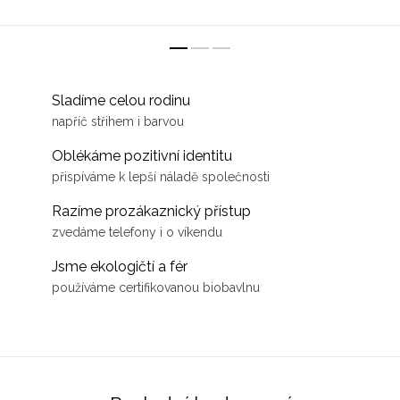
triko je odolné a vydrží všechny
vašeho malého...
výpravy...
Sladíme celou rodinu
napříč střihem i barvou
Oblékáme pozitivní identitu
přispíváme k lepší náladě společnosti
Razíme prozákaznický přístup
zvedáme telefony i o víkendu
Jsme ekologičtí a fér
používáme certifikovanou biobavlnu