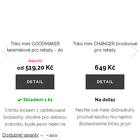
Triko mini GOODMAKER
Triko mini CHANGER broskvové
karamelové pro rebely - do
pro rebely
vyprodání
649 Kč
519,20 Kč
649 Kč
od
DETAIL
DETAIL
Skladem
1 ks
Na dotaz
Nechte své malé dobradruhy
S tímto tričkem z certifikované
prožívat každou hru naplno.
biobavlny, vhodné pro dětskou
Biobavlněnné tričko je při
pokožku, bude jasno nejen na
každém pohybu pohladí.
pískovišti. Nápis rostu do krásy
Dostupné varianty
+ další
Mamky a taťkové jistě ocení, že
a rebelie podtrhne autentičnost