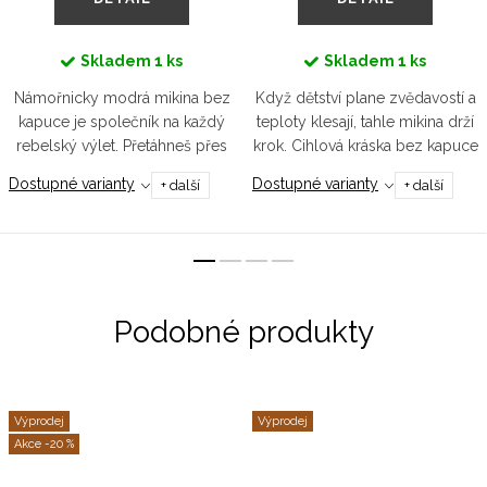
Skladem
1 ks
Skladem
1 ks
Námořnicky modrá mikina bez
Když dětství plane zvědavostí a
kapuce je společník na každý
teploty klesají, tahle mikina drží
rebelský výlet. Přetáhneš přes
krok. Cihlová kráska bez kapuce
hlavu a jdeš. Pro malé
je pevná, měkká a stvořená pro
Dostupné varianty
Dostupné varianty
+ další
+ další
odvážlivce, co se nebojí ponořit
malé průzkumníky, kteří se
do divočiny dětství a odváží se...
nezaleknou...
Výprodej
Výprodej
-20 %