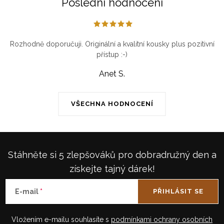
Poslední hodnocení
Rozhodně doporučuji. Originální a kvalitní kousky plus pozitivní
přístup :-)
Anet S.
VŠECHNA HODNOCENÍ
Stáhněte si 5 zlepšováků pro dobradružný den a
získejte tajný dárek!
E-mail
PŘIHLÁSIT SE
Vložením e-mailu souhlasíte s
podmínkami ochrany osobních